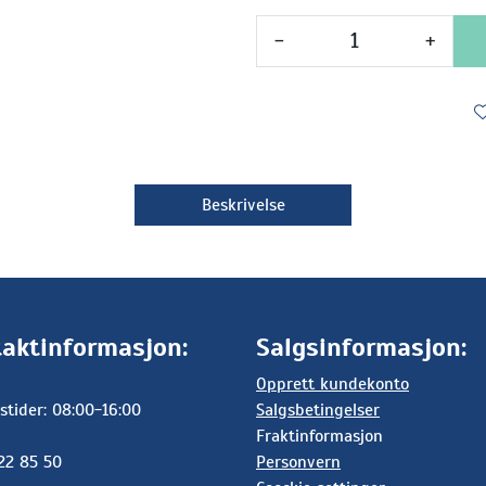
-
+
Beskrivelse
aktinformasjon:
Salgsinformasjon:
Opprett kundekonto
stider: 08:00-16:00
Salgsbetingelser
Fraktinformasjon
 22 85 50
Personvern