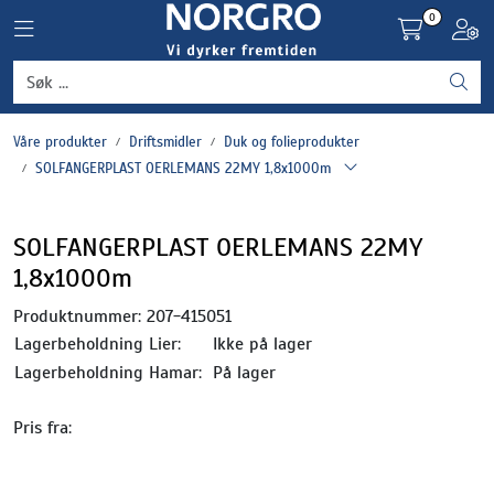
Skip to main content
0
Toggle navigation
Toggl
Grønnsaker
Våre produkter
Driftsmidler
Duk og folieprodukter
Settepotet og setteløk
SOLFANGERPLAST OERLEMANS 22MY 1,8x1000m
Frukt og bær
SOLFANGERPLAST OERLEMANS 22MY
1,8x1000m
Plantevern og nyttedyr
Produktnummer:
207-415051
Blomster, potter og brett
Lagerbeholdning Lier:
Ikke på lager
Lagerbeholdning Hamar:
På lager
Driftsmidler
Pris fra: