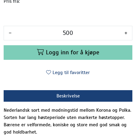
Pris fra:
-
+
Logg inn for å kjøpe
Legg til favoritter
Beskrivelse
Nederlandsk sort med modningstid mellom Korona og Polka.
Sorten har lang høsteperiode uten markerte høstetopper.
Bærene er velformede, koniske og store med god smak og
god holdbarhet.