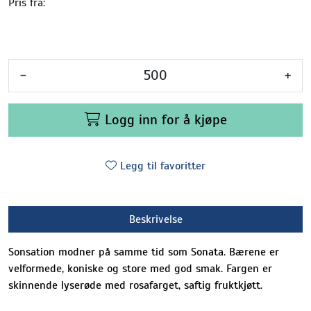
Pris fra:
-
+
Logg inn for å kjøpe
Legg til favoritter
Beskrivelse
Sonsation modner på samme tid som Sonata. Bærene er
velformede, koniske og store med god smak. Fargen er
skinnende lyserøde med rosafarget, saftig fruktkjøtt.