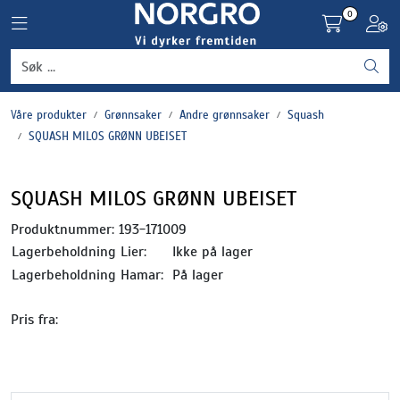
Skip to main content
0
Toggle navigation
Toggl
Grønnsaker
Våre produkter
Grønnsaker
Andre grønnsaker
Squash
Settepotet og setteløk
SQUASH MILOS GRØNN UBEISET
Frukt og bær
SQUASH MILOS GRØNN UBEISET
Plantevern og nyttedyr
Produktnummer:
193-171009
Lagerbeholdning Lier:
Ikke på lager
Blomster, potter og brett
Lagerbeholdning Hamar:
På lager
Pris fra:
Driftsmidler