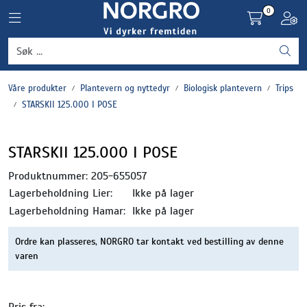
Skip to main content
0
Toggle navigation
Toggl
Grønnsaker
Våre produkter
Plantevern og nyttedyr
Biologisk plantevern
Trips
Settepotet og setteløk
STARSKII 125.000 I POSE
Frukt og bær
STARSKII 125.000 I POSE
Plantevern og nyttedyr
Produktnummer:
205-655057
Lagerbeholdning Lier:
Ikke på lager
Blomster, potter og brett
Lagerbeholdning Hamar:
Ikke på lager
Ordre kan plasseres, NORGRO tar kontakt ved bestilling av denne
Driftsmidler
varen
Pris fra: