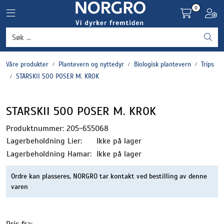
Skip to main content
0
Toggle navigation
Toggl
Grønnsaker
Våre produkter
Plantevern og nyttedyr
Biologisk plantevern
Trips
Settepotet og setteløk
STARSKII 500 POSER M. KROK
Frukt og bær
STARSKII 500 POSER M. KROK
Plantevern og nyttedyr
Produktnummer:
205-655068
Lagerbeholdning Lier:
Ikke på lager
Blomster, potter og brett
Lagerbeholdning Hamar:
Ikke på lager
Ordre kan plasseres, NORGRO tar kontakt ved bestilling av denne
Driftsmidler
varen
Pris fra: