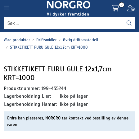
Skip to main content
0
Toggle navigation
Toggl
Grønnsaker
Våre produkter
Driftsmidler
Øvrig driftsmateriell
Settepotet og setteløk
STIKKETIKETT FURU GULE 12x1,7cm KRT=1000
Frukt og bær
STIKKETIKETT FURU GULE 12x1,7cm
KRT=1000
Plantevern og nyttedyr
Produktnummer:
199-435244
Blomster, potter og brett
Lagerbeholdning Lier:
Ikke på lager
Lagerbeholdning Hamar:
Ikke på lager
Driftsmidler
Ordre kan plasseres, NORGRO tar kontakt ved bestilling av denne
varen