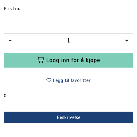
Pris fra:
-
+
Logg inn for å kjøpe
Legg til favoritter
0
Beskrivelse