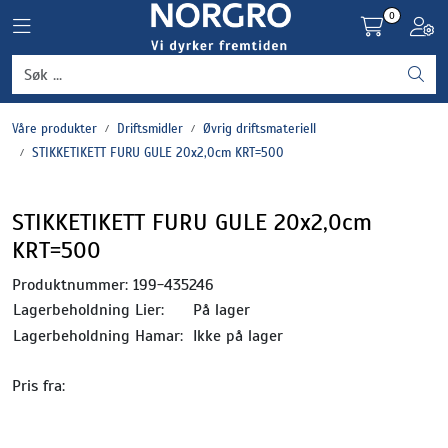
Skip to main content
0
Toggle navigation
Toggl
Grønnsaker
Våre produkter
Driftsmidler
Øvrig driftsmateriell
Settepotet og setteløk
STIKKETIKETT FURU GULE 20x2,0cm KRT=500
Frukt og bær
STIKKETIKETT FURU GULE 20x2,0cm
KRT=500
Plantevern og nyttedyr
Produktnummer:
199-435246
Blomster, potter og brett
Lagerbeholdning Lier:
På lager
Lagerbeholdning Hamar:
Ikke på lager
Driftsmidler
Pris fra: