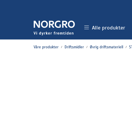
Skip to main content
Alle produkter
Våre produkter
Driftsmidler
Øvrig driftsmateriell
S