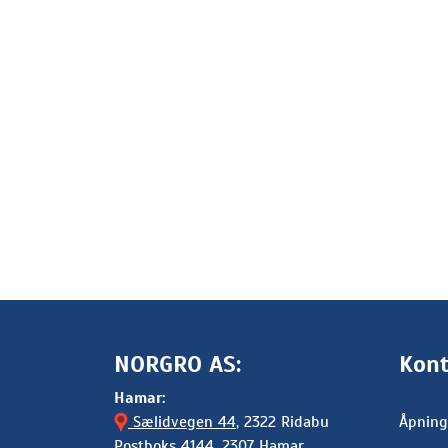
NORGRO AS:
Kont
Hamar:
Sælidvegen 44
, 2322 Ridabu
Åpning
Postboks 4144, 2307 Hamar