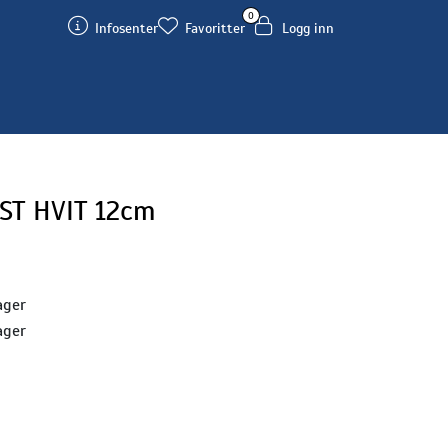
0
Infosenter
Favoritter
Logg inn
ST HVIT 12cm
ager
ager