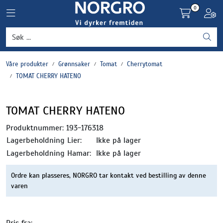
Skip to main content
0
Toggle navigation
Toggl
Grønnsaker
Våre produkter
Grønnsaker
Tomat
Cherrytomat
Settepotet og setteløk
TOMAT CHERRY HATENO
Frukt og bær
TOMAT CHERRY HATENO
Plantevern og nyttedyr
Produktnummer:
193-176318
Lagerbeholdning Lier:
Ikke på lager
Blomster, potter og brett
Lagerbeholdning Hamar:
Ikke på lager
Ordre kan plasseres, NORGRO tar kontakt ved bestilling av denne
Driftsmidler
varen
Pris fra: