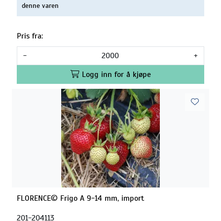
denne varen
Pris fra:
-
+
Logg inn for å kjøpe
FLORENCE© Frigo A 9-14 mm, import
201-204113