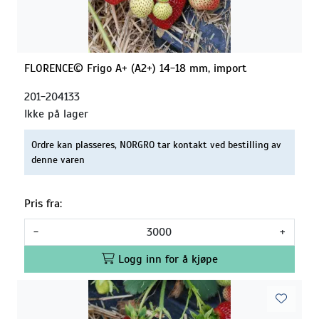
FLORENCE© Frigo A+ (A2+) 14-18 mm, import
201-204133
Ikke på lager
Ordre kan plasseres, NORGRO tar kontakt ved bestilling av
denne varen
Pris fra:
-
+
Logg inn for å kjøpe