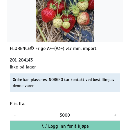
FLORENCE© Frigo A++(A3+) >17 mm, import
201-204143
Ikke på lager
Ordre kan plasseres, NORGRO tar kontakt ved bestilling av
denne varen
Pris fra:
-
+
Logg inn for å kjøpe