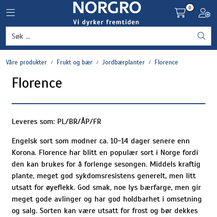
Skip to main content
0
Toggle navigation
Toggl
Grønnsaker
Våre produkter
Frukt og bær
Jordbærplanter
Florence
Settepotet og setteløk
Florence
Frukt og bær
Plantevern og nyttedyr
Leveres som: PL/BR/ÅP/FR
Engelsk sort som modner ca. 10-14 dager senere enn
Blomster, potter og brett
Korona. Florence har blitt en populær sort i Norge fordi
den kan brukes for å forlenge sesongen. Middels kraftig
Driftsmidler
plante, meget god sykdomsresistens generelt, men litt
utsatt for øyeflekk. God smak, noe lys bærfarge, men gir
meget gode avlinger og har god holdbarhet i omsetning
og salg. Sorten kan være utsatt for frost og bør dekkes