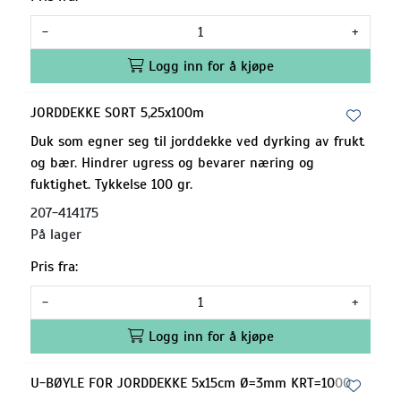
-
+
Logg inn for å kjøpe
JORDDEKKE SORT 5,25x100m
Duk som egner seg til jorddekke ved dyrking av frukt
og bær. Hindrer ugress og bevarer næring og
fuktighet. Tykkelse 100 gr.
207-414175
På lager
Pris fra:
-
+
Logg inn for å kjøpe
U-BØYLE FOR JORDDEKKE 5x15cm Ø=3mm KRT=1000