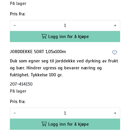
På lager
Pris fra:
-
+
Logg inn for å kjøpe
JORDDEKKE SORT 1,05x100m
Duk som egner seg til jorddekke ved dyrking av frukt
og bær. Hindrer ugress og bevarer næring og
fuktighet. Tykkelse 100 gr.
207-414130
På lager
Pris fra:
-
+
Logg inn for å kjøpe