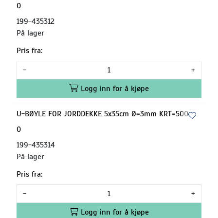
0
199-435312
På lager
Pris fra:
-
+
Logg inn for å kjøpe
U-BØYLE FOR JORDDEKKE 5x35cm Ø=3mm KRT=500
0
199-435314
På lager
Pris fra:
-
+
Logg inn for å kjøpe