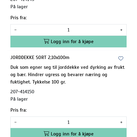
På lager
Pris fra:
-
+
Logg inn for å kjøpe
JORDDEKKE SORT 2,10x100m
Duk som egner seg til jorddekke ved dyrking av frukt
og bær. Hindrer ugress og bevarer næring og
fuktighet. Tykkelse 100 gr.
207-414150
På lager
Pris fra:
-
+
Logg inn for å kjøpe