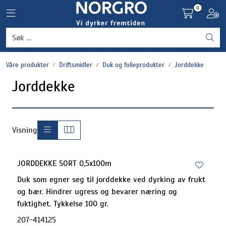
Skip to main content
0
Toggle navigation
Toggl
Grønnsaker
Våre produkter
Driftsmidler
Duk og folieprodukter
Jorddekke
Settepotet og setteløk
Jorddekke
Frukt og bær
Plantevern og nyttedyr
Visning
Blomster, potter og brett
JORDDEKKE SORT 0,5x100m
Duk som egner seg til jorddekke ved dyrking av frukt
Driftsmidler
og bær. Hindrer ugress og bevarer næring og
fuktighet. Tykkelse 100 gr.
207-414125