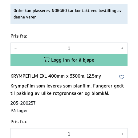
Ordre kan plasseres, NORGRO tar kontakt ved bestilling av
denne varen
Pris fra:
-
+
Logg inn for å kjøpe
KRYMPEFILM EXL 400mm x 3300m, 12.5my
Krympefilm som leveres som planfilm. Fungerer godt
til pakking av ulike rotgrønnsaker og blomkål.
203-200257
På lager
Pris fra:
-
+