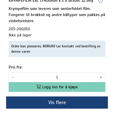
KRYMPEFILM EXL CF400mm x 2 x 1650m, 12.5my
Krympefilm som leveres som senterfoldet film.
Fungerer til brokkoli og andre kåltyper som pakkes på
vinkelsveisere.
203-200260
Ikke på lager
Ordre kan plasseres, NORGRO tar kontakt ved bestilling av
denne varen
Pris fra:
-
+
Logg inn for å kjøpe
Vis flere