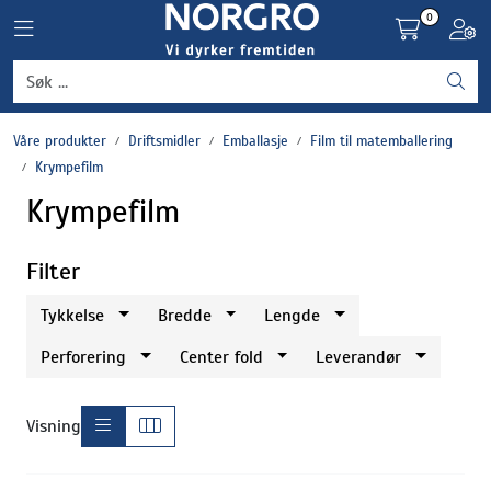
Skip to main content
0
Toggle navigation
Toggl
Grønnsaker
Våre produkter
Driftsmidler
Emballasje
Film til matemballering
Settepotet og setteløk
Krympefilm
Krympefilm
Frukt og bær
Filter
Plantevern og nyttedyr
Tykkelse
Bredde
Lengde
Blomster, potter og brett
Perforering
Center fold
Leverandør
Driftsmidler
Visning