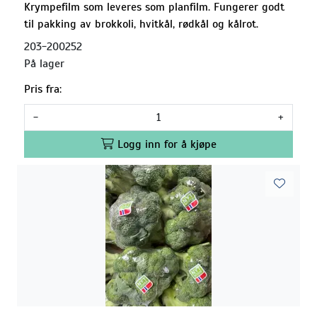
Krympefilm som leveres som planfilm. Fungerer godt
til pakking av brokkoli, hvitkål, rødkål og kålrot.
203-200252
På lager
Pris fra:
-
+
Logg inn for å kjøpe