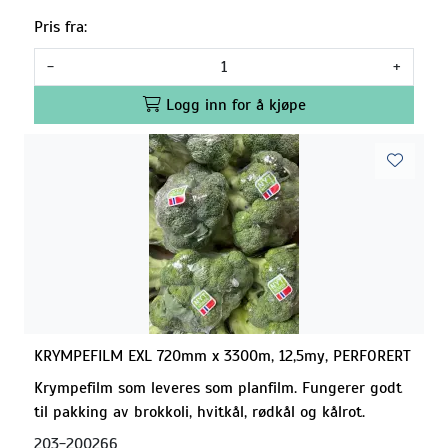
Pris fra:
-
+
Logg inn for å kjøpe
KRYMPEFILM EXL 720mm x 3300m, 12,5my, PERFORERT
Krympefilm som leveres som planfilm. Fungerer godt
til pakking av brokkoli, hvitkål, rødkål og kålrot.
203-200266