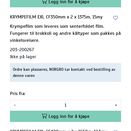
Logg inn for å kjøpe
KRYMPEFILM EXL CF350mm x 2 x 1375m, 15my
Krympefilm som leveres som senterfoldet film.
Fungerer til brokkoli og andre kåltyper som pakkes på
vinkelsveisere.
203-200267
Ikke på lager
Ordre kan plasseres, NORGRO tar kontakt ved bestilling av
denne varen
Pris fra:
-
+
Logg inn for å kjøpe