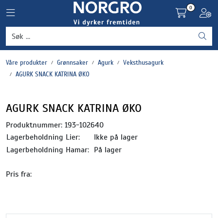
Skip to main content
0
Toggle navigation
Toggl
Grønnsaker
Våre produkter
Grønnsaker
Agurk
Veksthusagurk
Settepotet og setteløk
AGURK SNACK KATRINA ØKO
Frukt og bær
AGURK SNACK KATRINA ØKO
Plantevern og nyttedyr
Produktnummer:
193-102640
Lagerbeholdning Lier:
Ikke på lager
Blomster, potter og brett
Lagerbeholdning Hamar:
På lager
Pris fra:
Driftsmidler