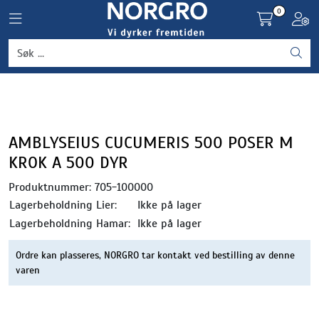
Skip to main content
0
Toggle navigation
Toggl
Grønnsaker
Settepotet og setteløk
Frukt og bær
AMBLYSEIUS CUCUMERIS 500 POSER M
KROK A 500 DYR
Plantevern og nyttedyr
Produktnummer:
705-100000
Lagerbeholdning Lier:
Ikke på lager
Blomster, potter og brett
Lagerbeholdning Hamar:
Ikke på lager
Driftsmidler
Ordre kan plasseres, NORGRO tar kontakt ved bestilling av denne
varen