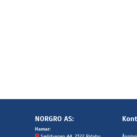
NORGRO AS:
Kont
Hamar:
Sælidvegen 44
, 2322 Ridabu
Åpning