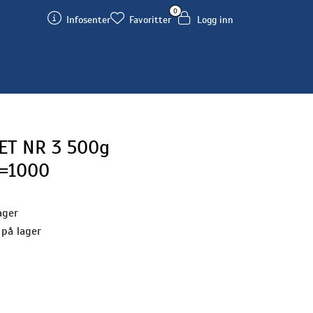
0
Infosenter
Favoritter
Logg inn
ET NR 3 500g
T=1000
ager
 på lager