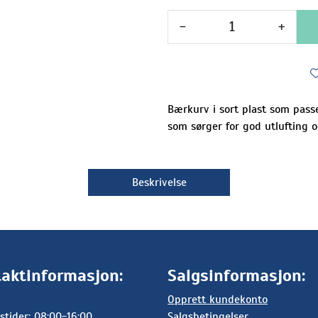
-
+
Bærkurv i sort plast som pass
som sørger for god utlufting o
Beskrivelse
aktinformasjon:
Salgsinformasjon:
Opprett kundekonto
stider: 08:00-16:00
Salgsbetingelser