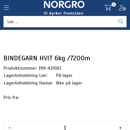
Skip to main content
0
Toggle navigation
Toggl
Grønnsaker
Settepotet og setteløk
Frukt og bær
BINDEGARN HVIT 6kg /7200m
Produktnummer:
199-420161
Plantevern og nyttedyr
Lagerbeholdning Lier:
På lager
Lagerbeholdning Hamar:
Ikke på lager
Blomster, potter og brett
Pris fra:
Driftsmidler
-
+