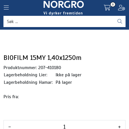
Skip to main content
0
Toggle navigation
Toggl
Grønnsaker
Settepotet og setteløk
Frukt og bær
BIOFILM 15MY 1,40x1250m
Produktnummer:
207-410180
Plantevern og nyttedyr
Lagerbeholdning Lier:
Ikke på lager
Lagerbeholdning Hamar:
På lager
Blomster, potter og brett
Pris fra:
Driftsmidler
-
+