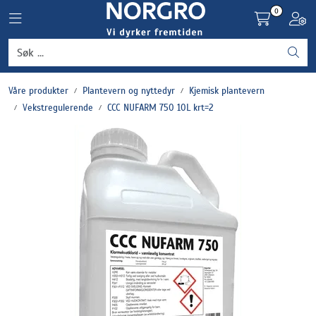
Skip to main content
0
Toggle navigation
Toggl
Grønnsaker
Våre produkter
Plantevern og nyttedyr
Kjemisk plantevern
Settepotet og setteløk
Vekstregulerende
CCC NUFARM 750 10L krt=2
Frukt og bær
Plantevern og nyttedyr
Blomster, potter og brett
Driftsmidler