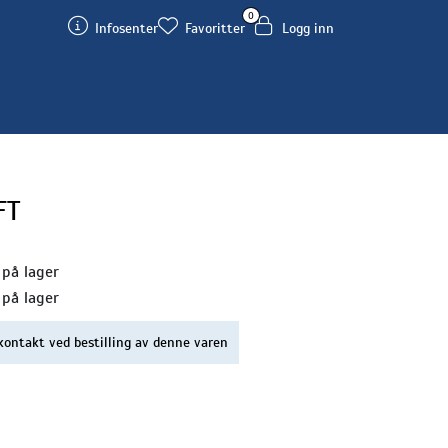
0
Infosenter
Favoritter
Logg inn
FT
 på lager
 på lager
kontakt ved bestilling av denne varen