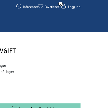
0
Infosenter
Favoritter
Logg inn
VGIFT
ager
 på lager