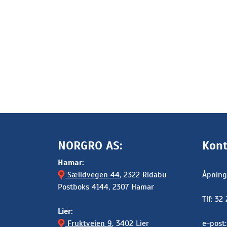
NORGRO AS:
Kont
Hamar:
Sælidvegen 44
, 2322 Ridabu
Åpning
Postboks 4144, 2307 Hamar
Tlf: 32
Lier:
Fruktveien 9
, 3402 Lier
e-post