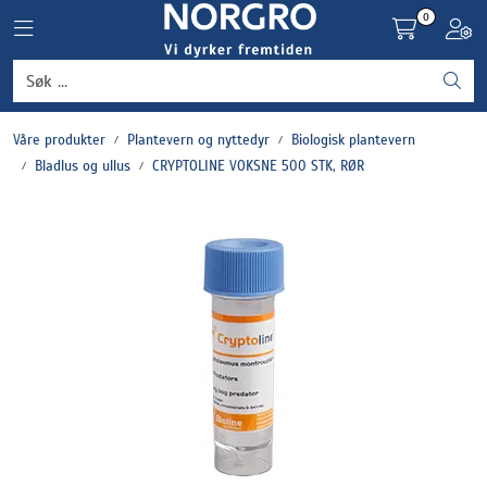
Skip to main content
0
Toggle navigation
Toggl
Grønnsaker
Våre produkter
Plantevern og nyttedyr
Biologisk plantevern
Settepotet og setteløk
Bladlus og ullus
CRYPTOLINE VOKSNE 500 STK, RØR
Frukt og bær
Plantevern og nyttedyr
Blomster, potter og brett
Driftsmidler