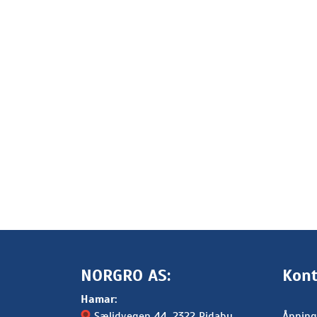
NORGRO AS:
Kont
Hamar:
Sælidvegen 44
, 2322 Ridabu
Åpning