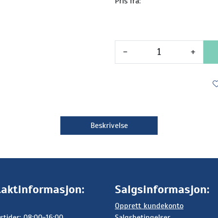
Pris fra:
-
+
Beskrivelse
aktinformasjon:
Salgsinformasjon:
Opprett kundekonto
stider: 08:00-16:00
Salgsbetingelser