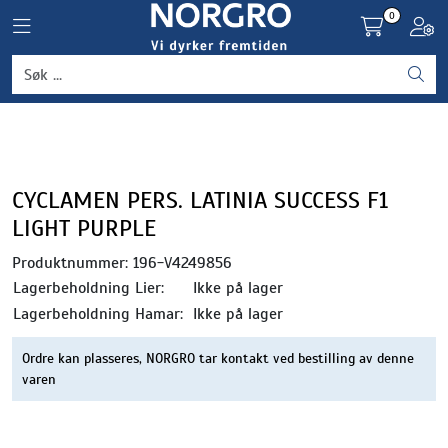
Skip to main content
0
Toggle navigation
Toggl
Grønnsaker
Settepotet og setteløk
Frukt og bær
CYCLAMEN PERS. LATINIA SUCCESS F1
LIGHT PURPLE
Plantevern og nyttedyr
Produktnummer:
196-V4249856
Lagerbeholdning Lier:
Ikke på lager
Blomster, potter og brett
Lagerbeholdning Hamar:
Ikke på lager
Driftsmidler
Ordre kan plasseres, NORGRO tar kontakt ved bestilling av denne
varen