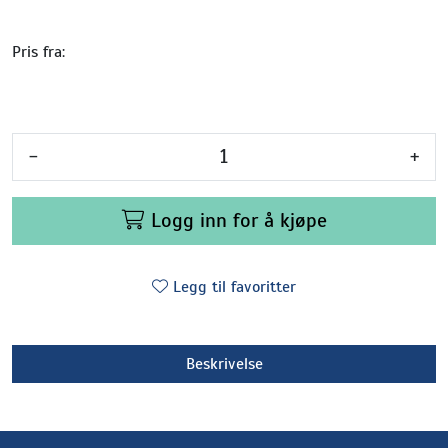
Pris fra:
-
+
Logg inn for å kjøpe
Legg til favoritter
Beskrivelse