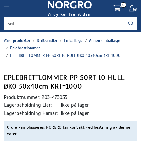
Skip to main content
0
Toggle navigation
Toggl
Grønnsaker
Våre produkter
Driftsmidler
Emballasje
Annen emballasje
Settepotet og setteløk
Eplebrettlommer
EPLEBRETTLOMMER PP SORT 10 HULL ØKO 30x40cm KRT=1000
Frukt og bær
EPLEBRETTLOMMER PP SORT 10 HULL
Plantevern og nyttedyr
ØKO 30x40cm KRT=1000
Blomster, potter og brett
Produktnummer:
203-473055
Lagerbeholdning Lier:
Ikke på lager
Driftsmidler
Lagerbeholdning Hamar:
Ikke på lager
Ordre kan plasseres, NORGRO tar kontakt ved bestilling av denne
varen