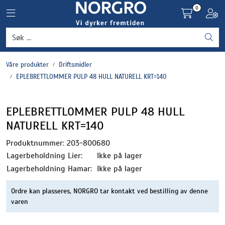
Skip to main content
0
Toggle navigation
Toggl
Grønnsaker
Våre produkter
Driftsmidler
Settepotet og setteløk
EPLEBRETTLOMMER PULP 48 HULL NATURELL KRT=140
Frukt og bær
EPLEBRETTLOMMER PULP 48 HULL
NATURELL KRT=140
Plantevern og nyttedyr
Produktnummer:
203-800680
Blomster, potter og brett
Lagerbeholdning Lier:
Ikke på lager
Lagerbeholdning Hamar:
Ikke på lager
Driftsmidler
Ordre kan plasseres, NORGRO tar kontakt ved bestilling av denne
varen