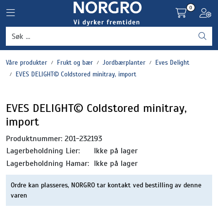
Skip to main content
0
Toggle navigation
Toggl
Grønnsaker
Våre produkter
Frukt og bær
Jordbærplanter
Eves Delight
Settepotet og setteløk
EVES DELIGHT© Coldstored minitray, import
Frukt og bær
EVES DELIGHT© Coldstored minitray,
import
Plantevern og nyttedyr
Produktnummer:
201-232193
Blomster, potter og brett
Lagerbeholdning Lier:
Ikke på lager
Lagerbeholdning Hamar:
Ikke på lager
Driftsmidler
Ordre kan plasseres, NORGRO tar kontakt ved bestilling av denne
varen