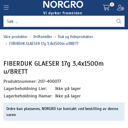
Skip to main content
0
Toggle navigation
Toggl
Grønnsaker
Våre produkter
Driftsmidler
Duk og folieprodukter
Settepotet og setteløk
FIBERDUK GLAESER 17g 3,4x1500m u/BRETT
Frukt og bær
FIBERDUK GLAESER 17g 3,4x1500m
u/BRETT
Plantevern og nyttedyr
Produktnummer:
207-400077
Blomster, potter og brett
Lagerbeholdning Lier:
Ikke på lager
Lagerbeholdning Hamar:
Ikke på lager
Driftsmidler
Ordre kan plasseres, NORGRO tar kontakt ved bestilling av denne
varen