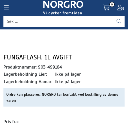
Skip to main content
0
Toggle navigation
Toggl
Grønnsaker
Settepotet og setteløk
Frukt og bær
FUNGAFLASH, 1L AVGIFT
Produktnummer:
903-499164
Plantevern og nyttedyr
Lagerbeholdning Lier:
Ikke på lager
Lagerbeholdning Hamar:
Ikke på lager
Blomster, potter og brett
Ordre kan plasseres, NORGRO tar kontakt ved bestilling av denne
varen
Driftsmidler
Pris fra: