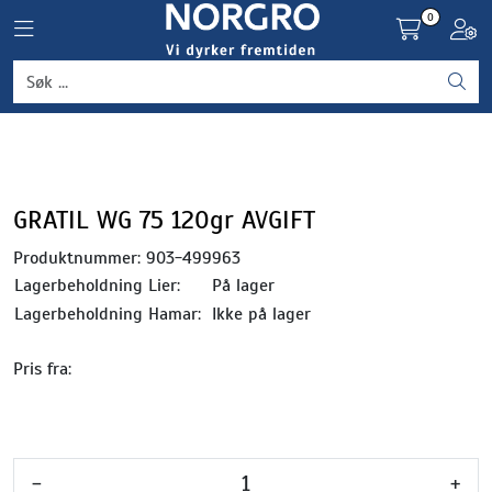
Skip to main content
0
Toggle navigation
Toggl
Grønnsaker
Settepotet og setteløk
Frukt og bær
GRATIL WG 75 120gr AVGIFT
Produktnummer:
903-499963
Plantevern og nyttedyr
Lagerbeholdning Lier:
På lager
Lagerbeholdning Hamar:
Ikke på lager
Blomster, potter og brett
Pris fra:
Driftsmidler
-
+