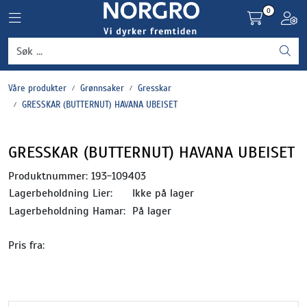
Skip to main content
0
Toggle navigation
Toggl
Grønnsaker
Våre produkter
Grønnsaker
Gresskar
Settepotet og setteløk
GRESSKAR (BUTTERNUT) HAVANA UBEISET
Frukt og bær
GRESSKAR (BUTTERNUT) HAVANA UBEISET
Plantevern og nyttedyr
Produktnummer:
193-109403
Lagerbeholdning Lier:
Ikke på lager
Blomster, potter og brett
Lagerbeholdning Hamar:
På lager
Pris fra:
Driftsmidler