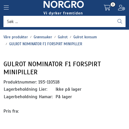
Skip to main content
0
Toggle navigation
Toggl
Grønnsaker
Våre produkter
Grønnsaker
Gulrot
Gulrot konsum
Settepotet og setteløk
GULROT NOMINATOR F1 FORSPIRT MINIPILLER
Frukt og bær
GULROT NOMINATOR F1 FORSPIRT
MINIPILLER
Plantevern og nyttedyr
Produktnummer:
193-110518
Blomster, potter og brett
Lagerbeholdning Lier:
Ikke på lager
Lagerbeholdning Hamar:
På lager
Driftsmidler
Pris fra: