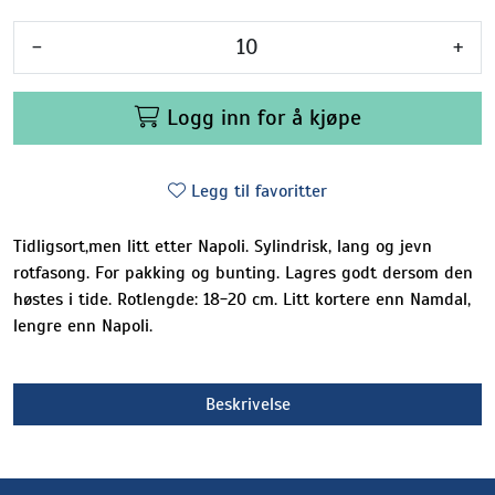
-
+
Logg inn for å kjøpe
Legg til favoritter
Tidligsort,men litt etter Napoli. Sylindrisk, lang og jevn
rotfasong. For pakking og bunting. Lagres godt dersom den
høstes i tide. Rotlengde: 18-20 cm. Litt kortere enn Namdal,
lengre enn Napoli.
Beskrivelse