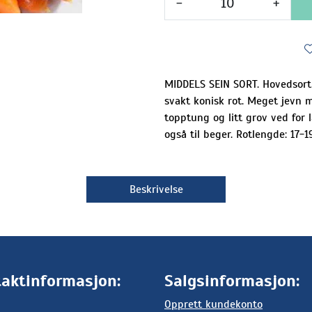
-
+
MIDDELS SEIN SORT. Hovedsort ti
svakt konisk rot. Meget jevn m
topptung og litt grov ved for 
også til beger. Rotlengde: 17-1
Beskrivelse
aktinformasjon:
Salgsinformasjon:
Opprett kundekonto