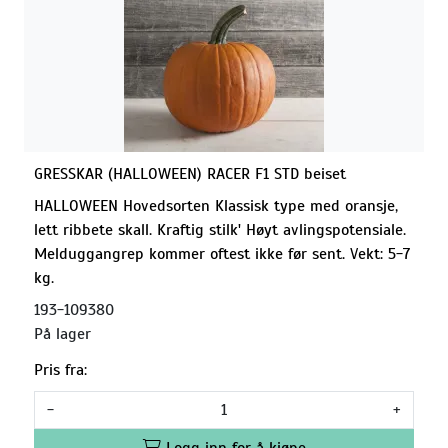
GRESSKAR (HALLOWEEN) RACER F1 STD beiset
HALLOWEEN Hovedsorten Klassisk type med oransje,
lett ribbete skall. Kraftig stilk' Høyt avlingspotensiale.
Melduggangrep kommer oftest ikke før sent. Vekt: 5-7
kg.
193-109380
På lager
Pris fra:
-
+
Logg inn for å kjøpe