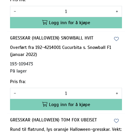
-
+
Logg inn for å kjøpe
GRESSKAR (HALLOWEEN) SNOWBALL HVIT
Overført fra 192-4214001 Cucurbita s. Snowball F1
(januar 2022)
193-109473
På lager
Pris fra:
-
+
Logg inn for å kjøpe
GRESSKAR (HALLOWEEN) TOM FOX UBEISET
Rund til flatrund, lys oransje Halloween-gresskar. Vekt: