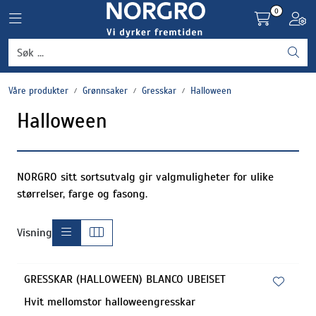
Skip to main content
0
Toggle navigation
Toggl
Grønnsaker
Våre produkter
Grønnsaker
Gresskar
Halloween
Settepotet og setteløk
Halloween
Frukt og bær
Plantevern og nyttedyr
NORGRO sitt sortsutvalg gir valgmuligheter for ulike
størrelser, farge og fasong.
Blomster, potter og brett
Visning
Driftsmidler
GRESSKAR (HALLOWEEN) BLANCO UBEISET
Hvit mellomstor halloweengresskar