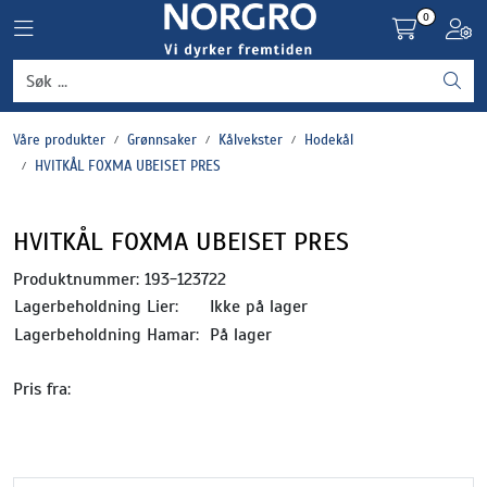
Skip to main content
0
Toggle navigation
Toggl
Grønnsaker
Våre produkter
Grønnsaker
Kålvekster
Hodekål
Settepotet og setteløk
HVITKÅL FOXMA UBEISET PRES
Frukt og bær
HVITKÅL FOXMA UBEISET PRES
Plantevern og nyttedyr
Produktnummer:
193-123722
Lagerbeholdning Lier:
Ikke på lager
Blomster, potter og brett
Lagerbeholdning Hamar:
På lager
Pris fra:
Driftsmidler