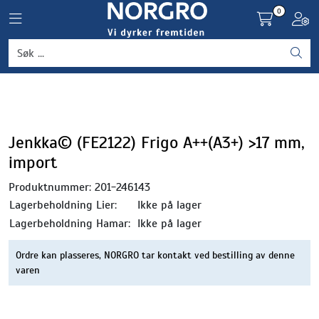
Skip to main content
0
Toggle navigation
Toggl
Grønnsaker
Settepotet og setteløk
Frukt og bær
Jenkka© (FE2122) Frigo A++(A3+) >17 mm,
import
Plantevern og nyttedyr
Produktnummer:
201-246143
Lagerbeholdning Lier:
Ikke på lager
Blomster, potter og brett
Lagerbeholdning Hamar:
Ikke på lager
Driftsmidler
Ordre kan plasseres, NORGRO tar kontakt ved bestilling av denne
varen