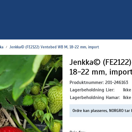
ka
Jenkka© (FE2122) Ventebed WB M, 18-22 mm, import
Jenkka© (FE2122
18-22 mm, impor
Produktnummer:
201-246163
Lagerbeholdning Lier:
Ikke
Lagerbeholdning Hamar:
Ikke
Ordre kan plasseres, NORGRO tar 