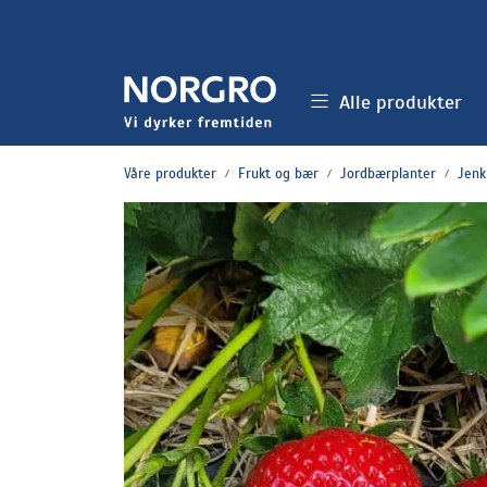
Skip to main content
Alle produkter
Våre produkter
Frukt og bær
Jordbærplanter
Jenk