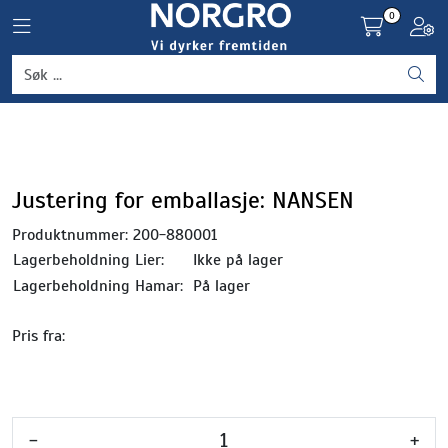
Skip to main content
0
Toggle navigation
Toggl
Grønnsaker
Settepotet og setteløk
Frukt og bær
Justering for emballasje: NANSEN
Produktnummer:
200-880001
Plantevern og nyttedyr
Lagerbeholdning Lier:
Ikke på lager
Lagerbeholdning Hamar:
På lager
Blomster, potter og brett
Pris fra:
Driftsmidler
-
+