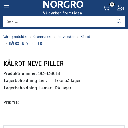
Skip to main content
0
Toggle navigation
Toggl
Grønnsaker
Våre produkter
Grønnsaker
Rotvekster
Kålrot
Settepotet og setteløk
KÅLROT NEVE PILLER
Frukt og bær
KÅLROT NEVE PILLER
Plantevern og nyttedyr
Produktnummer:
193-138618
Lagerbeholdning Lier:
Ikke på lager
Blomster, potter og brett
Lagerbeholdning Hamar:
På lager
Pris fra:
Driftsmidler