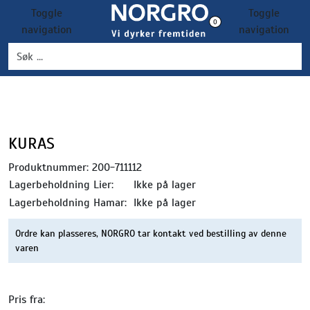
Skip to main content
Toggle
Toggle
0
navigation
navigation
Grønnsaker
Settepotet og setteløk
Frukt og bær
KURAS
Produktnummer:
200-711112
Plantevern og nyttedyr
Lagerbeholdning Lier:
Ikke på lager
Lagerbeholdning Hamar:
Ikke på lager
Blomster, potter og brett
Ordre kan plasseres, NORGRO tar kontakt ved bestilling av denne
Driftsmidler
varen
Pris fra: