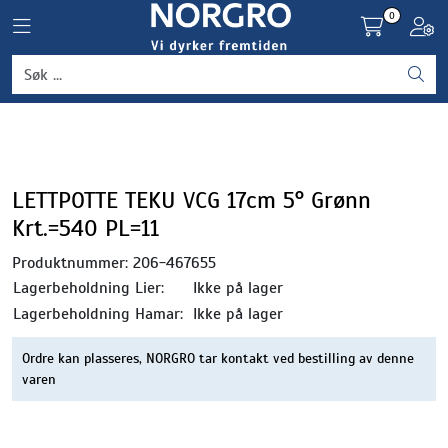
Skip to main content
0
Toggle navigation
Toggl
Grønnsaker
Settepotet og setteløk
Frukt og bær
LETTPOTTE TEKU VCG 17cm 5° Grønn
Krt.=540 PL=11
Plantevern og nyttedyr
Produktnummer:
206-467655
Lagerbeholdning Lier:
Ikke på lager
Blomster, potter og brett
Lagerbeholdning Hamar:
Ikke på lager
Driftsmidler
Ordre kan plasseres, NORGRO tar kontakt ved bestilling av denne
varen