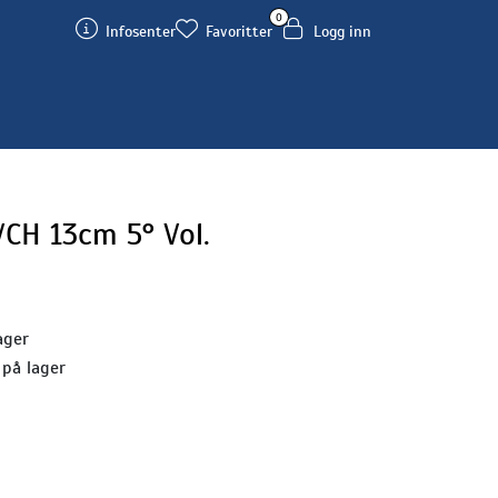
0
Infosenter
Favoritter
Logg inn
CH 13cm 5° Vol.
ager
 på lager