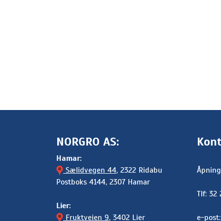
NORGRO AS:
Kont
Hamar:
Sælidvegen 44
, 2322 Ridabu
Åpning
Postboks 4144, 2307 Hamar
Tlf: 32
Lier:
Fruktveien 9
, 3402 Lier
e-post