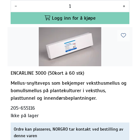
-
+
Logg inn for å kjøpe
ENCARLINE 3000 (50kort à 60 stk)
Mellus-snylteveps som bekjemper veksthusmellus og
bomullsmellus på plantekulturer i veksthus,
plasttunnel og innendørsbeplantninger.
205-655116
Ikke på lager
Ordre kan plasseres, NORGRO tar kontakt ved bestilling av
denne varen