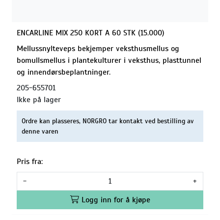
ENCARLINE MIX 250 KORT A 60 STK (15.000)
Mellussnylteveps bekjemper veksthusmellus og
bomullsmellus i plantekulturer i veksthus, plasttunnel
og innendørsbeplantninger.
205-655701
Ikke på lager
Ordre kan plasseres, NORGRO tar kontakt ved bestilling av
denne varen
Pris fra:
-
+
Logg inn for å kjøpe