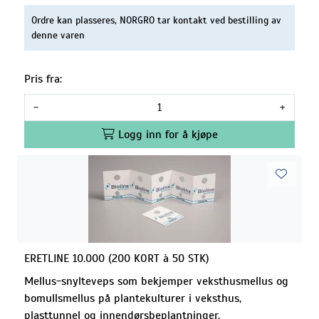
Ordre kan plasseres, NORGRO tar kontakt ved bestilling av
denne varen
Pris fra:
-
+
Logg inn for å kjøpe
ERETLINE 10.000 (200 KORT à 50 STK)
Mellus-snylteveps som bekjemper veksthusmellus og
bomullsmellus på plantekulturer i veksthus,
plasttunnel og innendørsbeplantninger.