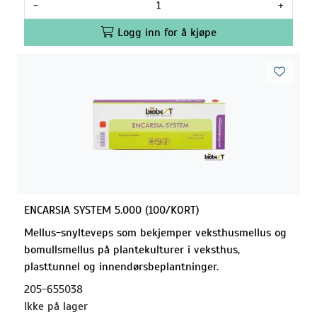
-
+
Logg inn for å kjøpe
ENCARSIA SYSTEM 5.000 (100/KORT)
Mellus-snylteveps som bekjemper veksthusmellus og
bomullsmellus på plantekulturer i veksthus,
plasttunnel og innendørsbeplantninger.
205-655038
Ikke på lager