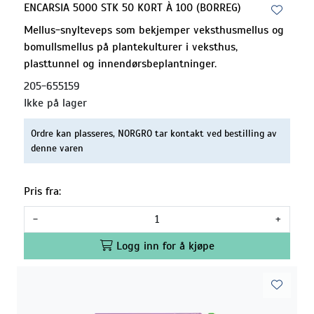
ENCARSIA 5000 STK 50 KORT À 100 (BORREG)
Mellus-snylteveps som bekjemper veksthusmellus og
bomullsmellus på plantekulturer i veksthus,
plasttunnel og innendørsbeplantninger.
205-655159
Ikke på lager
Ordre kan plasseres, NORGRO tar kontakt ved bestilling av
denne varen
Pris fra:
-
+
Logg inn for å kjøpe