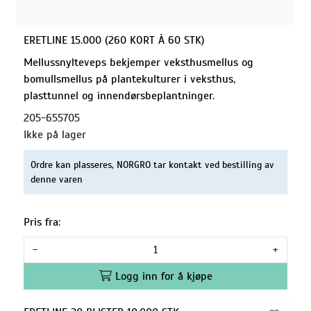
ERETLINE 15.000 (260 KORT À 60 STK)
Mellussnylteveps bekjemper veksthusmellus og
bomullsmellus på plantekulturer i veksthus,
plasttunnel og innendørsbeplantninger.
205-655705
Ikke på lager
Ordre kan plasseres, NORGRO tar kontakt ved bestilling av
denne varen
Pris fra:
-
+
Logg inn for å kjøpe