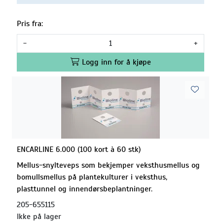
Pris fra:
-
+
Logg inn for å kjøpe
ENCARLINE 6.000 (100 kort à 60 stk)
Mellus-snylteveps som bekjemper veksthusmellus og
bomullsmellus på plantekulturer i veksthus,
plasttunnel og innendørsbeplantninger.
205-655115
Ikke på lager