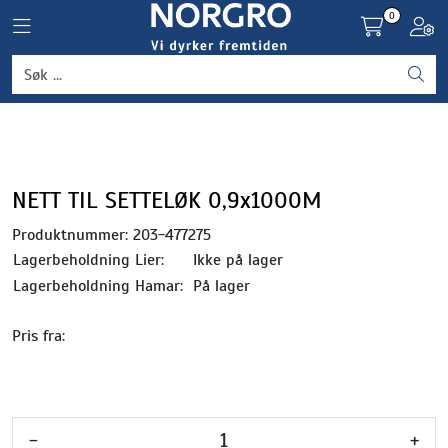
Skip to main content
0
Toggle navigation
Toggl
Grønnsaker
Settepotet og setteløk
Frukt og bær
NETT TIL SETTELØK 0,9x1000M
Produktnummer:
203-477275
Plantevern og nyttedyr
Lagerbeholdning Lier:
Ikke på lager
Lagerbeholdning Hamar:
På lager
Blomster, potter og brett
Pris fra:
Driftsmidler
-
+