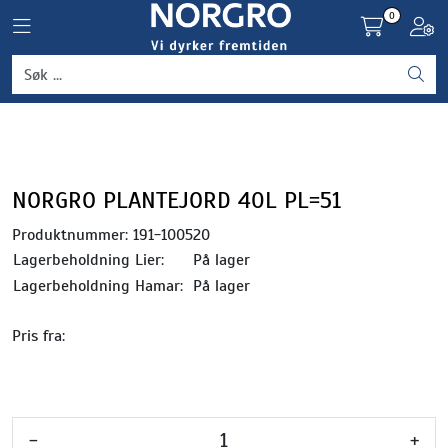
Skip to main content
0
Toggle navigation
Toggl
Grønnsaker
Settepotet og setteløk
Frukt og bær
NORGRO PLANTEJORD 40L PL=51
Produktnummer:
191-100520
Plantevern og nyttedyr
Lagerbeholdning Lier:
På lager
Lagerbeholdning Hamar:
På lager
Blomster, potter og brett
Pris fra:
Driftsmidler
-
+