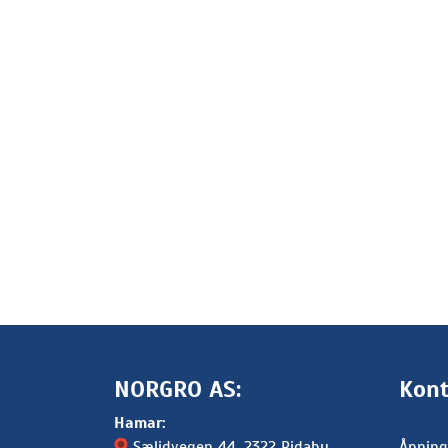
NORGRO AS:
Kont
Hamar:
Sælidvegen 44
, 2322 Ridabu
Åpning