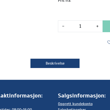
Pris fra:
-
+
Beskrivelse
aktinformasjon:
Salgsinformasjon:
Opprett kundekonto
stider: 08:00-16:00
Salgsbetingelser