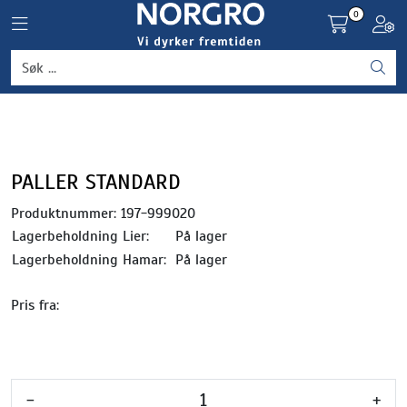
Skip to main content
0
Toggle navigation
Toggl
Grønnsaker
Settepotet og setteløk
Frukt og bær
PALLER STANDARD
Produktnummer:
197-999020
Plantevern og nyttedyr
Lagerbeholdning Lier:
På lager
Lagerbeholdning Hamar:
På lager
Blomster, potter og brett
Pris fra:
Driftsmidler
-
+