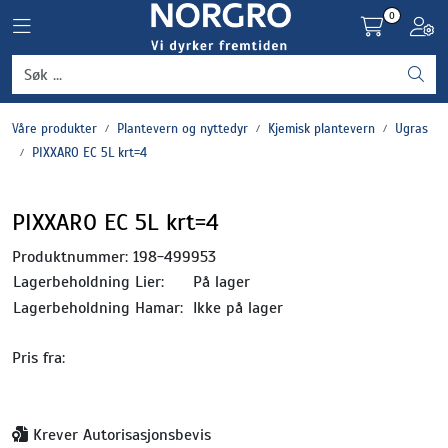
Skip to main content
0
Toggle navigation
Toggl
Grønnsaker
Våre produkter
Plantevern og nyttedyr
Kjemisk plantevern
Ugras
Settepotet og setteløk
PIXXARO EC 5L krt=4
Frukt og bær
PIXXARO EC 5L krt=4
Plantevern og nyttedyr
Produktnummer:
198-499953
Lagerbeholdning Lier:
På lager
Blomster, potter og brett
Lagerbeholdning Hamar:
Ikke på lager
Pris fra:
Driftsmidler
Krever Autorisasjonsbevis